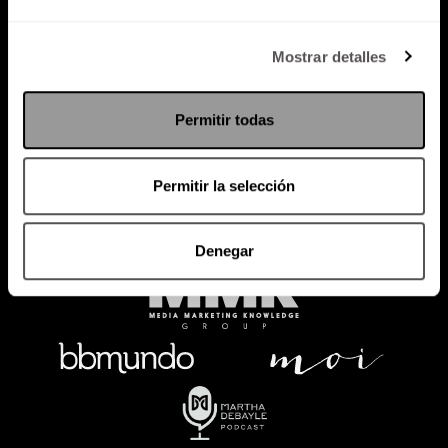
Política de Privacidad
Mostrar detalles
PODCAST
RADIO
MARTHA
EVENTOS
Permitir todas
PRODUCTOS
SACA TU ID
RECUPERA ID
Permitir la selección
Denegar