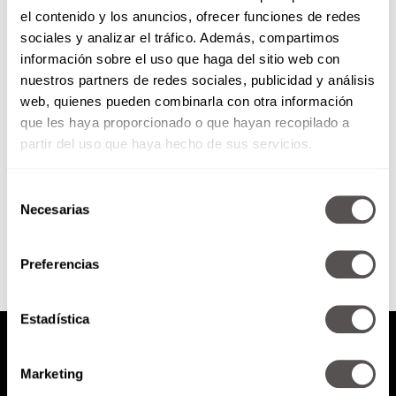
el contenido y los anuncios, ofrecer funciones de redes
México hasta la raíz: ¿De dónde
sociales y analizar el tráfico. Además, compartimos
venimos los mexicanos?
información sobre el uso que haga del sitio web con
nuestros partners de redes sociales, publicidad y análisis
Paola Rojas y Alejandro Rosas
web, quienes pueden combinarla con otra información
nos vienen a hablar del programa
que les haya proporcionado o que hayan recopilado a
“México hasta la raíz” que se
estrena hoy 8...
partir del uso que haya hecho de sus servicios.
Selección
SEGUIR LEYENDO
Necesarias
de
consentimiento
Preferencias
Estadística
Marketing