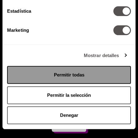
Estadística
Atención al cliente (suscripciones)
Política de Privacidad
Marketing
PODCAST
RADIO
MARTHA
EVENTOS
PRODUCTOS
SACA TU ID
RECUPERA ID
Mostrar detalles
Permitir todas
Permitir la selección
Denegar
Suscríbete