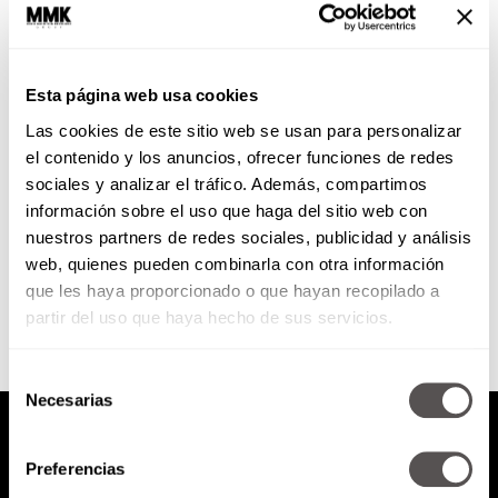
Noches de adultos en
PAPALOTE renovado
Esta página web usa cookies
Es un espacio con noches
Las cookies de este sitio web se usan para personalizar
temáticas, retos entre amigos y
desconocidos, intervenciones
el contenido y los anuncios, ofrecer funciones de redes
artísticas con profesionales y
sociales y analizar el tráfico. Además, compartimos
muchas cosas más. Escuchen.
información sobre el uso que haga del sitio web con
nuestros partners de redes sociales, publicidad y análisis
SEGUIR LEYENDO
web, quienes pueden combinarla con otra información
que les haya proporcionado o que hayan recopilado a
partir del uso que haya hecho de sus servicios.
Selección
Necesarias
de
consentimiento
Preferencias