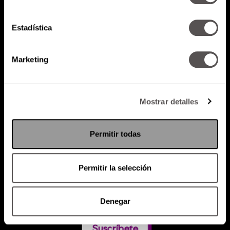
Estadística
Atención al cliente (suscripciones)
Política de Privacidad
Marketing
PODCAST
RADIO
MARTHA
EVENTOS
PRODUCTOS
SACA TU ID
RECUPERA ID
Mostrar detalles
Permitir todas
Permitir la selección
Denegar
Suscríbete