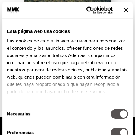
Para no quemarte en el Super
Bowl
Esta página web usa cookies
Las cookies de este sitio web se usan para personalizar
Entre las grandes incógnitas de la
humanidad, junto a si hay vida en
el contenido y los anuncios, ofrecer funciones de redes
otros planetas, está la respuesta
sociales y analizar el tráfico. Además, compartimos
del por...
información sobre el uso que haga del sitio web con
nuestros partners de redes sociales, publicidad y análisis
web, quienes pueden combinarla con otra información
SEGUIR LEYENDO
que les haya proporcionado o que hayan recopilado a
partir del uso que haya hecho de sus servicios.
Selección
Necesarias
de
consentimiento
Preferencias