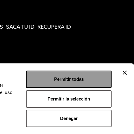
S
SACA TU ID
RECUPERA ID
Permitir todas
er
el uso
Permitir la selección
Denegar