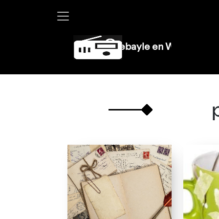
Martha Debayle en W, lunes a viernes