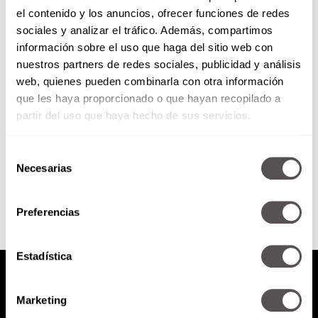
el contenido y los anuncios, ofrecer funciones de redes
Las hijas de Eva y Lilith
sociales y analizar el tráfico. Además, compartimos
información sobre el uso que haga del sitio web con
nuestros partners de redes sociales, publicidad y análisis
Cómo conocer y sanar a todas las
web, quienes pueden combinarla con otra información
mujeres que viven en nosotras.
que les haya proporcionado o que hayan recopilado a
partir del uso que haya hecho de sus servicios.
Selección
SEGUIR LEYENDO
Necesarias
de
consentimiento
Preferencias
Estadística
Marketing