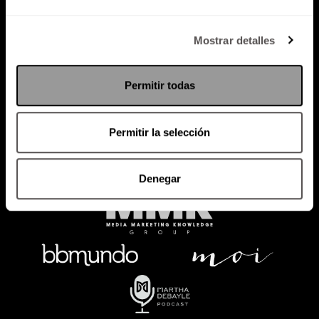
Política de Privacidad
Mostrar detalles
PODCAST
RADIO
MARTHA
EVENTOS
Permitir todas
PRODUCTOS
SACA TU ID
RECUPERA ID
Permitir la selección
Denegar