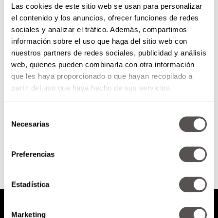
Las cookies de este sitio web se usan para personalizar
el contenido y los anuncios, ofrecer funciones de redes
sociales y analizar el tráfico. Además, compartimos
Clases de baile con el
información sobre el uso que haga del sitio web con
coreógrafo de Michael Jackson
nuestros partners de redes sociales, publicidad y análisis
web, quienes pueden combinarla con otra información
Si Michael Jackson viviera, ¡sí nos
hubiera invitado a bailar con él!
que les haya proporcionado o que hayan recopilado a
partir del uso que haya hecho de sus servicios.
Selección
Necesarias
de
SEGUIR LEYENDO
consentimiento
Preferencias
Estadística
Marketing