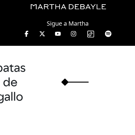
Wednesday, 05 August, 2026
Sigue a Martha
le en W, lunes a viernes de 10 a 13 hrs.
patas
de
gallo