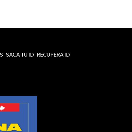
S
SACA TU ID
RECUPERA ID