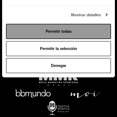
Política de Privacidad
Mostrar detalles
PODCAST
RADIO
MARTHA
EVENTOS
Permitir todas
PRODUCTOS
SACA TU ID
RECUPERA ID
Permitir la selección
Denegar