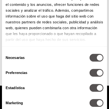
el contenido y los anuncios, ofrecer funciones de redes
Consultorio del amor con Mario
sociales y analizar el tráfico. Además, compartimos
Guerra
información sobre el uso que haga del sitio web con
nuestros partners de redes sociales, publicidad y análisis
¡Hoy es el consultorio del amor
web, quienes pueden combinarla con otra información
con Mario Guerra! Va a
que les haya proporcionado o que hayan recopilado a
responder todas sus dudas y
agobios en el amor.
partir del uso que haya hecho de sus servicios.
Selección
SEGUIR LEYENDO
Necesarias
de
consentimiento
Preferencias
Estadística
Marketing