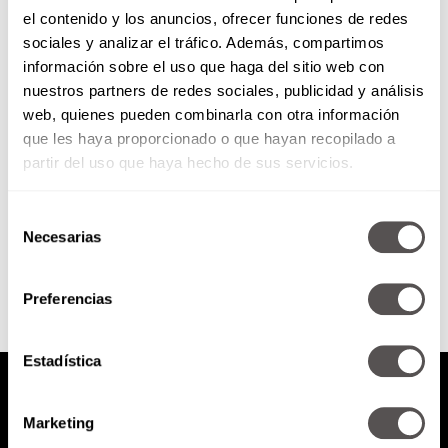
el contenido y los anuncios, ofrecer funciones de redes
Eres un gran comunicador (…
sociales y analizar el tráfico. Además, compartimos
pero aún no lo sabes)
información sobre el uso que haga del sitio web con
nuestros partners de redes sociales, publicidad y análisis
¿Les falla eso de la comunicación?
web, quienes pueden combinarla con otra información
No pueden dejar de escuchar
que les haya proporcionado o que hayan recopilado a
esto para mejorar sus
habilidades.
partir del uso que haya hecho de sus servicios.
Selección
SEGUIR LEYENDO
Necesarias
de
consentimiento
Preferencias
Estadística
Marketing