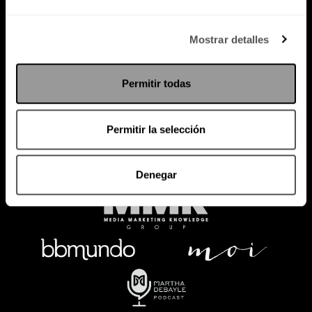
Política de Privacidad
Mostrar detalles
PODCAST
RADIO
MARTHA
EVENTOS
Permitir todas
PRODUCTOS
SACA TU ID
RECUPERA ID
Permitir la selección
Denegar