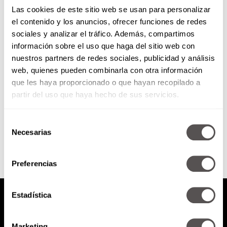
Las cookies de este sitio web se usan para personalizar
Lunes de siempre en domingo:
el contenido y los anuncios, ofrecer funciones de redes
Paulina Rubio
sociales y analizar el tráfico. Además, compartimos
información sobre el uso que haga del sitio web con
¡Paulina Rubio is in da house! Nos
nuestros partners de redes sociales, publicidad y análisis
viene a presentar su nuevo
web, quienes pueden combinarla con otra información
sencillo y video “Yo soy”.
que les haya proporcionado o que hayan recopilado a
partir del uso que haya hecho de sus servicios.
SEGUIR LEYENDO
Selección
Necesarias
de
consentimiento
Preferencias
Estadística
Marketing