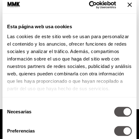
VIDEO: Lo mejor del
#CásateConMarthaDebayle
Esta página web usa cookies
Llegó el día y Fernando le
Las cookies de este sitio web se usan para personalizar
propuso matrimonio a Daniela
totalmente en vivo. Aquí te
el contenido y los anuncios, ofrecer funciones de redes
presentamos los mejores
sociales y analizar el tráfico. Además, compartimos
momentos.
información sobre el uso que haga del sitio web con
nuestros partners de redes sociales, publicidad y análisis
SEGUIR LEYENDO
web, quienes pueden combinarla con otra información
que les haya proporcionado o que hayan recopilado a
partir del uso que haya hecho de sus servicios.
Selección
Necesarias
de
consentimiento
Preferencias