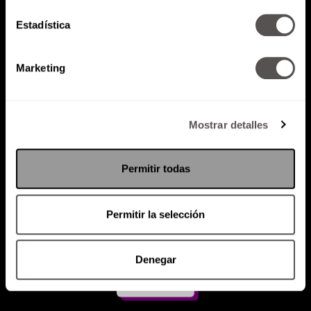
Estadística
Atención al cliente (suscripciones)
Política de Privacidad
Marketing
PODCAST
RADIO
MARTHA
EVENTOS
PRODUCTOS
SACA TU ID
RECUPERA ID
Mostrar detalles
Permitir todas
Permitir la selección
Denegar
Suscríbete