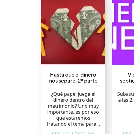
Hasta que el dinero
Vi
nos separe: 2ª parte
septi
¿Qué papel juega el
Subasta
dinero dentro del
a las 2
matrimonio? Uno muy
importante, es por eso
que estaremos
tratando el tema para...
SEGUIR LEYENDO
SEG