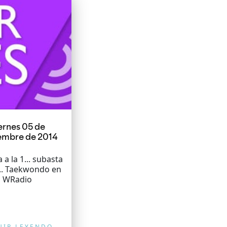
ernes 05 de
embre de 2014
 a la 1... subasta
... Taekwondo en
WRadio
UIR LEYENDO