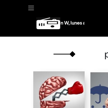
Martha Debayle en W, lunes a viernes de 10 a 