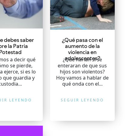
e debes saber
¿Qué pasa con el
re la Patria
aumento de la
Potestad
violencia en
adolescentes?
mos a decir qué
¿Qué harían si se
ómo se pierde,
enteraran de que sus
a ejerce, si es lo
hijos son violentos?
 que guardia y
Hoy vamos a hablar de
custodia...
qué onda con el...
UIR LEYENDO
SEGUIR LEYENDO