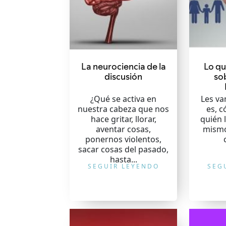
La neurociencia de la
Lo qu
discusión
sob
¿Qué se activa en
Les va
nuestra cabeza que nos
es, c
hace gritar, llorar,
quién l
aventar cosas,
mismo
ponernos violentos,
sacar cosas del pasado,
hasta...
SEGUIR LEYENDO
SEG