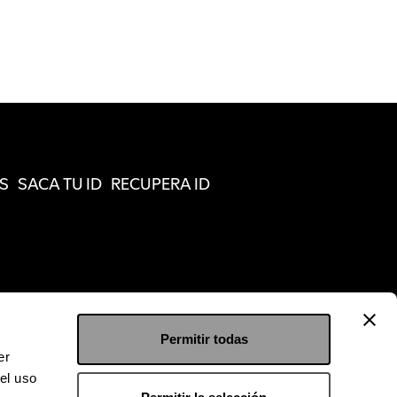
S
SACA TU ID
RECUPERA ID
Permitir todas
er
el uso