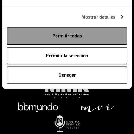
Política de Privacidad
Mostrar detalles
PODCAST
RADIO
MARTHA
EVENTOS
Permitir todas
PRODUCTOS
SACA TU ID
RECUPERA ID
Permitir la selección
Denegar