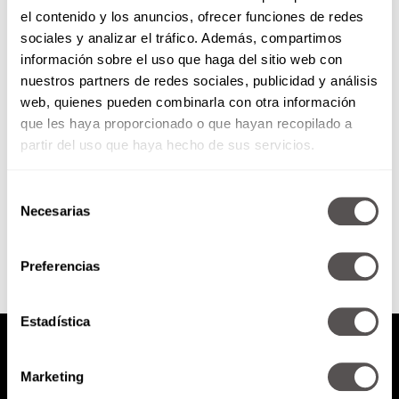
el contenido y los anuncios, ofrecer funciones de redes
Miércoles 8 de mayo de 2019
sociales y analizar el tráfico. Además, compartimos
información sobre el uso que haga del sitio web con
nuestros partners de redes sociales, publicidad y análisis
*Lo que debes saber sobre el
web, quienes pueden combinarla con otra información
cáncer de ovario * bbmundo:
que les haya proporcionado o que hayan recopilado a
¿educas o amaestras? *Peli:
Dulce Familia
partir del uso que haya hecho de sus servicios.
Selección
SEGUIR LEYENDO
Necesarias
de
consentimiento
Preferencias
Estadística
Marketing