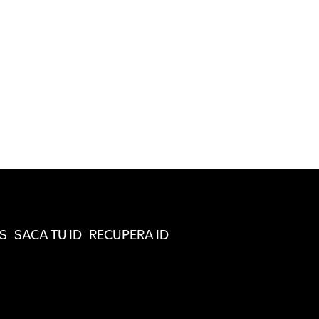
S
SACA TU ID
RECUPERA ID