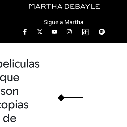
Thursday, 06 August, 2026
Sigue a Martha
peliculas
que
son
copias
de