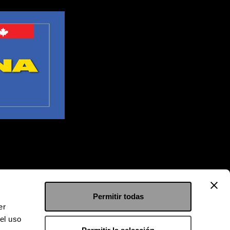
Permitir todas
er
el uso