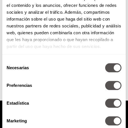
el contenido y los anuncios, ofrecer funciones de redes
Series y películas que deben ver
sociales y analizar el tráfico. Además, compartimos
si les gustó «Adolescencia»
información sobre el uso que haga del sitio web con
nuestros partners de redes sociales, publicidad y análisis
Si están obsesionadas como
web, quienes pueden combinarla con otra información
nosotras con este lanzamiento,
que les haya proporcionado o que hayan recopilado a
aquí una lista de series parecidas
a "Adolescencia" de Netflix.
partir del uso que haya hecho de sus servicios.
Selección
SEGUIR LEYENDO
Necesarias
de
consentimiento
Preferencias
Estadística
Marketing