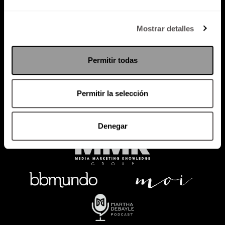
Política de Privacidad
Mostrar detalles
PODCAST
RADIO
MARTHA
EVENTOS
Permitir todas
PRODUCTOS
SACA TU ID
RECUPERA ID
Permitir la selección
Denegar