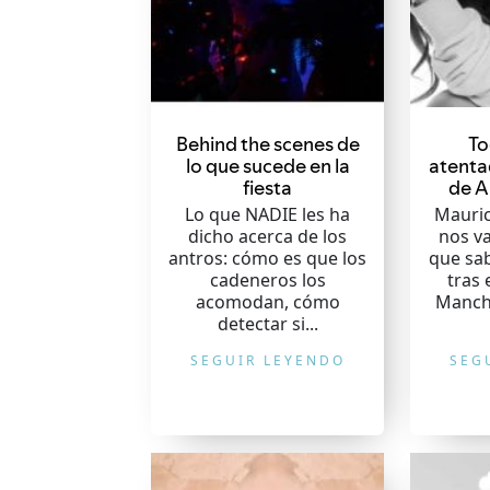
Behind the scenes de
To
lo que sucede en la
atenta
fiesta
de A
Lo que NADIE les ha
Mauri
dicho acerca de los
nos va
antros: cómo es que los
que sa
cadeneros los
tras 
acomodan, cómo
Manch
detectar si...
SEGUIR LEYENDO
SEG