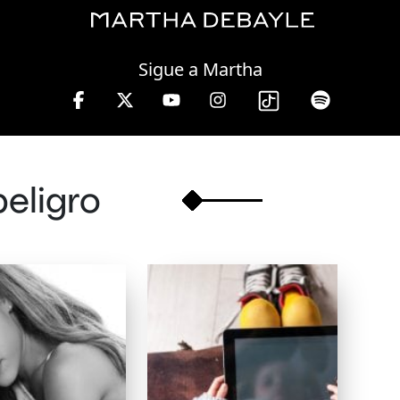
Wednesday, 05 August, 2026
Sigue a Martha
e en W, lunes a viernes de 10 a 13 hrs.
peligro