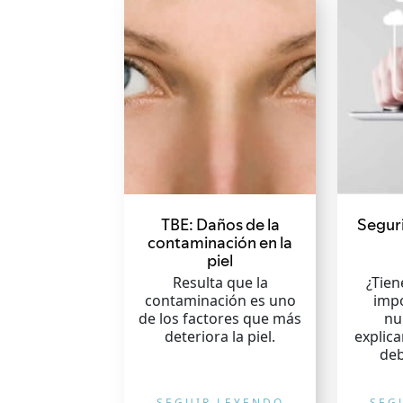
TBE: Daños de la
Segur
contaminación en la
piel
Resulta que la
¿Tie
contaminación es uno
impo
de los factores que más
nu
deteriora la piel.
explic
deb
SEGUIR LEYENDO
SEG