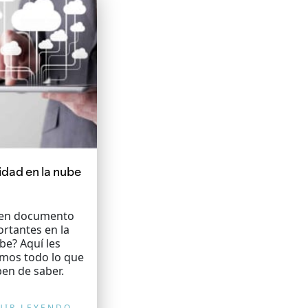
idad en la nube
nen documento
rtantes en la
be? Aquí les
amos todo lo que
en de saber.
UIR LEYENDO