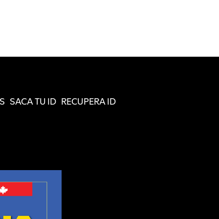
S
SACA TU ID
RECUPERA ID