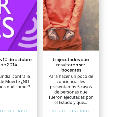
s 10 de octubre
5 ejecutados que
de 2014
resultaron ser
inocentes
ndial contra la
Para hacer un poco de
de Muerte ¿NO
conciencia, les
os qué comer?
presentamos 5 casos
de personas que
fueron ejecutadas por
el Estado y que...
UIR LEYENDO
SEGUIR LEYENDO