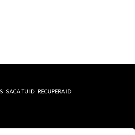
S
SACA TU ID
RECUPERA ID