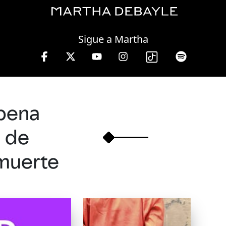
Saturday, 08 August, 2026
Sigue a Martha
 10 a 13 hrs.
pena
de
muerte