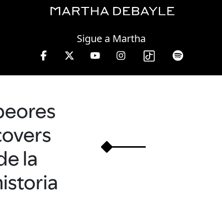
Wednesday, 05 August, 2026
Sigue a Martha
 a 13 hrs.
peores
covers
de la
historia