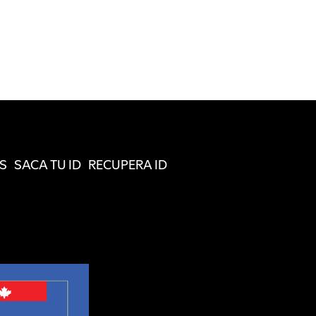
S
SACA TU ID
RECUPERA ID