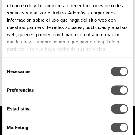
el contenido y los anuncios, ofrecer funciones de redes
Personalidad invierno y
sociales y analizar el tráfico. Además, compartimos
Primavera, dos polaridades que
información sobre el uso que haga del sitio web con
lastiman
nuestros partners de redes sociales, publicidad y análisis
¿Qué pasa cuando esto y cómo
web, quienes pueden combinarla con otra información
hacer para no polarizarnos? Lo
que les haya proporcionado o que hayan recopilado a
sano es flexible y lo tóxico es
rígido.Una personalidad...
partir del uso que haya hecho de sus servicios.
Selección
SEGUIR LEYENDO
Necesarias
de
consentimiento
Preferencias
Estadística
Marketing