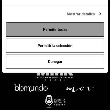
Política de Privacidad
Mostrar detalles
PODCAST
RADIO
MARTHA
EVENTOS
Permitir todas
PRODUCTOS
SACA TU ID
RECUPERA ID
Permitir la selección
Denegar