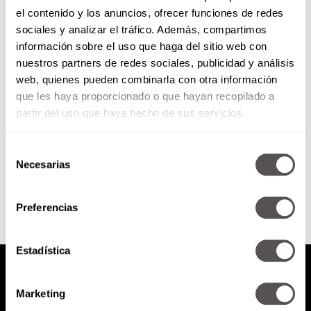
el contenido y los anuncios, ofrecer funciones de redes
¿Eres víctima de
sociales y analizar el tráfico. Además, compartimos
perspecticidio?
información sobre el uso que haga del sitio web con
nuestros partners de redes sociales, publicidad y análisis
Para todos aquellos que sienten
web, quienes pueden combinarla con otra información
que han perdido la capacidad de
que les haya proporcionado o que hayan recopilado a
sostener su propia perspectiva y
puntos de vista.
partir del uso que haya hecho de sus servicios.
Selección
SEGUIR LEYENDO
Necesarias
de
consentimiento
Preferencias
Estadística
Marketing