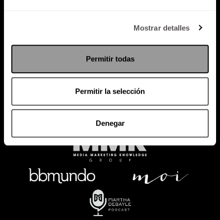
Política de Privacidad
Mostrar detalles
PODCAST
RADIO
MARTHA
EVENTOS
Permitir todas
PRODUCTOS
SACA TU ID
RECUPERA ID
Permitir la selección
Denegar