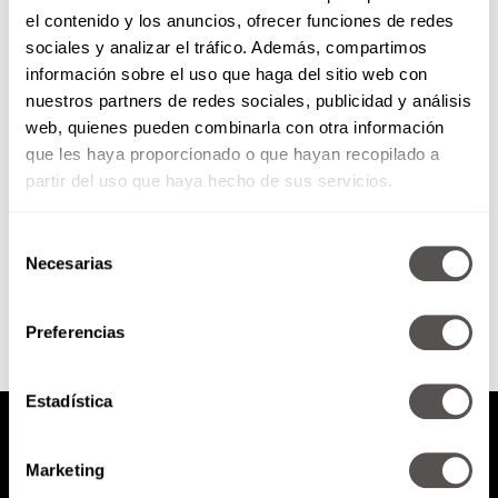
el contenido y los anuncios, ofrecer funciones de redes
Lunes 14 de octubre de 2019
sociales y analizar el tráfico. Además, compartimos
información sobre el uso que haga del sitio web con
nuestros partners de redes sociales, publicidad y análisis
*Nuevas tendencias en el futuro
web, quienes pueden combinarla con otra información
de los viajes *¿Cómo vivir una
que les haya proporcionado o que hayan recopilado a
vida sin límites? *10 tips para ser
un auténtico...
partir del uso que haya hecho de sus servicios.
Selección
SEGUIR LEYENDO
Necesarias
de
consentimiento
Preferencias
Estadística
Marketing