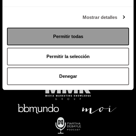
Política de Privacidad
Mostrar detalles
PODCAST
RADIO
MARTHA
EVENTOS
Permitir todas
PRODUCTOS
SACA TU ID
RECUPERA ID
Permitir la selección
Denegar