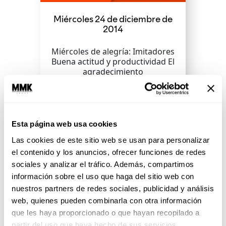
Miércoles 24 de diciembre de
2014
Miércoles de alegría: Imitadores
Buena actitud y productividad El
agradecimiento
SEGUIR LEYENDO
Esta página web usa cookies
Las cookies de este sitio web se usan para personalizar
el contenido y los anuncios, ofrecer funciones de redes
sociales y analizar el tráfico. Además, compartimos
información sobre el uso que haga del sitio web con
Miércoles de alegría:
Imitadores
nuestros partners de redes sociales, publicidad y análisis
web, quienes pueden combinarla con otra información
El día de hoy tenemos un
que les haya proporcionado o que hayan recopilado a
excelente programa para estar
partir del uso que haya hecho de sus servicios.