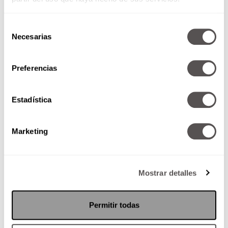
toda la semana de buenas, así
que no dejes de...
Selección
Necesarias
de
consentimiento
SEGUIR LEYENDO
Preferencias
Estadística
Marketing
Mostrar detalles
Permitir todas