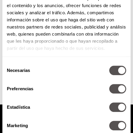
el contenido y los anuncios, ofrecer funciones de redes
Dalí, el pintor que se volvió obra
sociales y analizar el tráfico. Además, compartimos
de arte
información sobre el uso que haga del sitio web con
nuestros partners de redes sociales, publicidad y análisis
Su vida, sus amores, sus
web, quienes pueden combinarla con otra información
obsesiones, su musa, sus amigos,
que les haya proporcionado o que hayan recopilado a
su muerte. Todo sobre uno de los
artistas más extravagantes.
partir del uso que haya hecho de sus servicios.
Selección
SEGUIR LEYENDO
Necesarias
de
consentimiento
Preferencias
Estadística
Marketing