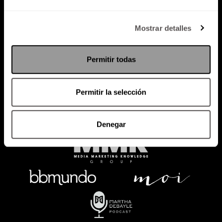
Política de Privacidad
Mostrar detalles
PODCAST
RADIO
MARTHA
EVENTOS
Permitir todas
PRODUCTOS
SACA TU ID
RECUPERA ID
Permitir la selección
Denegar