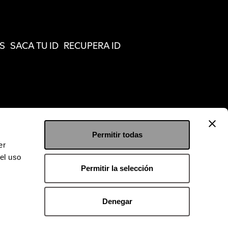
S
SACA TU ID
RECUPERA ID
Permitir todas
er
el uso
Permitir la selección
Denegar