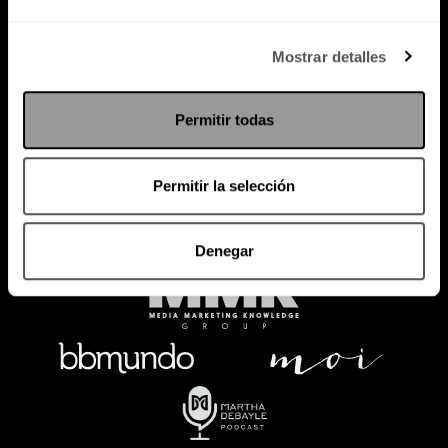
Política de Privacidad
Mostrar detalles
PODCAST
RADIO
MARTHA
EVENTOS
Permitir todas
PRODUCTOS
SACA TU ID
RECUPERA ID
Permitir la selección
Denegar