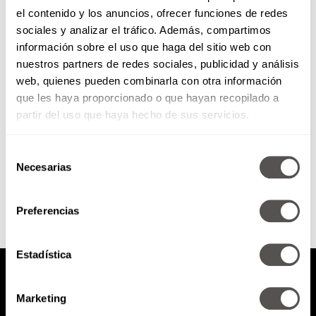
el contenido y los anuncios, ofrecer funciones de redes
¿Cómo nos va a ir en 2022?
sociales y analizar el tráfico. Además, compartimos
información sobre el uso que haga del sitio web con
nuestros partners de redes sociales, publicidad y análisis
Les decimos signo por signo
web, quienes pueden combinarla con otra información
cómo les va a ir este año, qué
que les haya proporcionado o que hayan recopilado a
onda con el amor, el dinero, la...
partir del uso que haya hecho de sus servicios.
Selección
SEGUIR LEYENDO
Necesarias
de
consentimiento
Preferencias
Estadística
Marketing