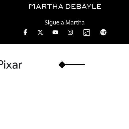
Thursday, 06 August, 2026
Sigue a Martha
a Debayle en W, lunes a viernes de 10 a 13 hrs.
Pixar