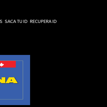
S
SACA TU ID
RECUPERA ID