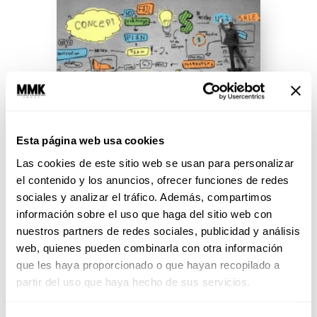
Esta página web usa cookies
Las cookies de este sitio web se usan para personalizar
el contenido y los anuncios, ofrecer funciones de redes
¿Tienes plan de vida o
sociales y analizar el tráfico. Además, compartimos
improvisas?
información sobre el uso que haga del sitio web con
nuestros partners de redes sociales, publicidad y análisis
¿Qué es un plan de vida? ¿Estás
web, quienes pueden combinarla con otra información
seguro de que tu “plan” está bien
que les haya proporcionado o que hayan recopilado a
pensado?
partir del uso que haya hecho de sus servicios.