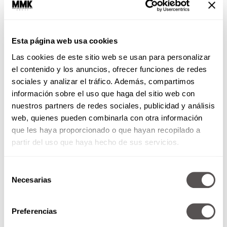
Esta página web usa cookies
Las cookies de este sitio web se usan para personalizar
el contenido y los anuncios, ofrecer funciones de redes
¿Qué debe saber mi hijo de
sociales y analizar el tráfico. Además, compartimos
sexo?
información sobre el uso que haga del sitio web con
nuestros partners de redes sociales, publicidad y análisis
Si son de los que no tienen ni
web, quienes pueden combinarla con otra información
idea por dónde empezar ni qué
que les haya proporcionado o que hayan recopilado a
decir y nada más de pensarlo...
partir del uso que haya hecho de sus servicios.
Selección
SEGUIR LEYENDO
Necesarias
de
consentimiento
Preferencias