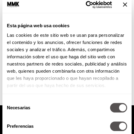
¿Por qué amamos Puerto
Vallarta?
Esta página web usa cookies
Les vamos a contar las razones
Las cookies de este sitio web se usan para personalizar
más increíbles para amar
Vallarta, a qué sabe, cómo se
el contenido y los anuncios, ofrecer funciones de redes
siente y cómo se...
sociales y analizar el tráfico. Además, compartimos
información sobre el uso que haga del sitio web con
nuestros partners de redes sociales, publicidad y análisis
SEGUIR LEYENDO
web, quienes pueden combinarla con otra información
que les haya proporcionado o que hayan recopilado a
partir del uso que haya hecho de sus servicios.
Selección
Necesarias
de
consentimiento
Preferencias