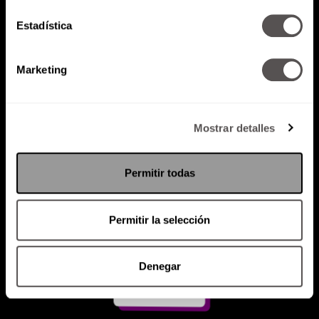
Estadística
Atención al cliente (suscripciones)
Política de Privacidad
Marketing
PODCAST
RADIO
MARTHA
EVENTOS
PRODUCTOS
SACA TU ID
RECUPERA ID
Mostrar detalles
Permitir todas
Permitir la selección
Denegar
Suscríbete