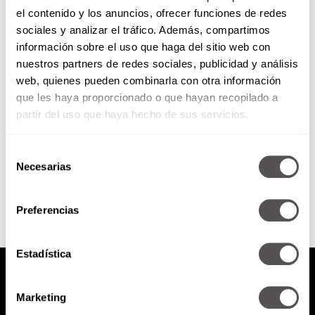
el contenido y los anuncios, ofrecer funciones de redes
Playlist: Miércoles noventero
sociales y analizar el tráfico. Además, compartimos
información sobre el uso que haga del sitio web con
nuestros partners de redes sociales, publicidad y análisis
Proyecto uno, The sacados y Fey...
web, quienes pueden combinarla con otra información
nuestras rolas más prendidas de
que les haya proporcionado o que hayan recopilado a
los noventas.
partir del uso que haya hecho de sus servicios.
Selección
SEGUIR LEYENDO
Necesarias
de
consentimiento
Preferencias
Estadística
Marketing