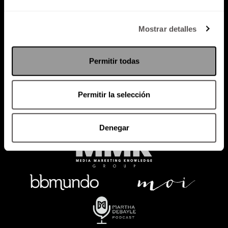
Política de Privacidad
Mostrar detalles
PODCAST
RADIO
MARTHA
EVENTOS
Permitir todas
PRODUCTOS
SACA TU ID
RECUPERA ID
Permitir la selección
Denegar