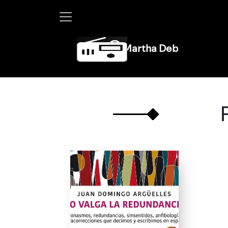
Martha Debayle en W, lunes