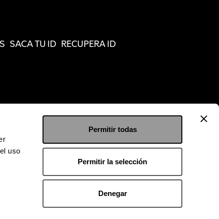
S
SACA TU ID
RECUPERA ID
Permitir todas
er
el uso
Permitir la selección
Denegar