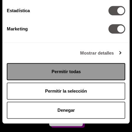
Estadística
Atención al cliente (suscripciones)
Política de Privacidad
Marketing
PODCAST
RADIO
MARTHA
EVENTOS
PRODUCTOS
SACA TU ID
RECUPERA ID
Mostrar detalles
Permitir todas
Permitir la selección
Denegar
Suscríbete