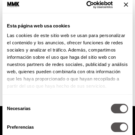
Los monstruos en tu interior
Esta página web usa cookies
¿Qué emoción les lástima? ¿Qué
Las cookies de este sitio web se usan para personalizar
no les deja estar en paz?
el contenido y los anuncios, ofrecer funciones de redes
sociales y analizar el tráfico. Además, compartimos
información sobre el uso que haga del sitio web con
nuestros partners de redes sociales, publicidad y análisis
SEGUIR LEYENDO
web, quienes pueden combinarla con otra información
que les haya proporcionado o que hayan recopilado a
partir del uso que haya hecho de sus servicios.
Selección
Necesarias
de
consentimiento
Preferencias