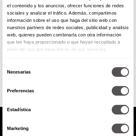
el contenido y los anuncios, ofrecer funciones de redes
Jueves 10 de julio de 2014
sociales y analizar el tráfico. Además, compartimos
información sobre el uso que haga del sitio web con
nuestros partners de redes sociales, publicidad y análisis
Ley Telecom ¿Cómo decorar tu
web, quienes pueden combinarla con otra información
casa con poco presupuesto?
que les haya proporcionado o que hayan recopilado a
Adicciones a las emociones
partir del uso que haya hecho de sus servicios.
Selección
SEGUIR LEYENDO
Necesarias
de
consentimiento
Preferencias
Estadística
Marketing