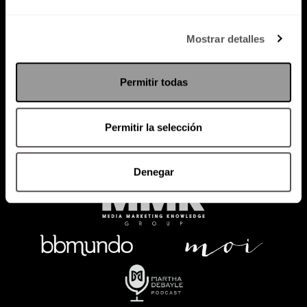
Política de Privacidad
Mostrar detalles
PODCAST
RADIO
MARTHA
EVENTOS
Permitir todas
PRODUCTOS
SACA TU ID
RECUPERA ID
Permitir la selección
Denegar