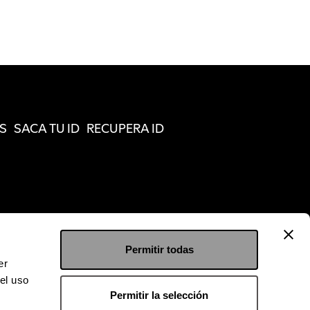
S
SACA TU ID
RECUPERA ID
Permitir todas
er
el uso
Permitir la selección