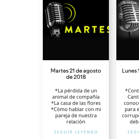
Martes 21 de agosto
Lunes 
de 2018
*La pérdida de un
*Cont
animal de compañía
Cant
*La casa de las flores
conoc
*Cómo hablar con mi
para e
pareja de nuestra
corrup
relación
deb
SEGUIR LEYENDO
SEG