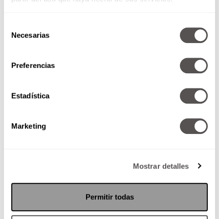
Selección
Necesarias
de
consentimiento
Preferencias
Ganadores Polaroid
Estadística
Los ganadores de lentes Polaroid
son…
Marketing
Mostrar detalles
SEGUIR LEYENDO
Permitir todas