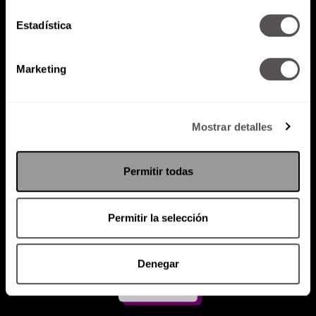
Estadística
Atención al cliente (suscripciones)
Política de Privacidad
Marketing
PODCAST
RADIO
MARTHA
EVENTOS
PRODUCTOS
SACA TU ID
RECUPERA ID
Mostrar detalles
Permitir todas
Permitir la selección
Denegar
Suscríbete