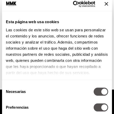
Martes 1 de octubre de 2019
Esta página web usa cookies
*Todo lo que tienes que saber
Las cookies de este sitio web se usan para personalizar
sobre el vaping *Retinol ¡Desde
ya! *Por mi culpa, por mi culpa
el contenido y los anuncios, ofrecer funciones de redes
por mi...
sociales y analizar el tráfico. Además, compartimos
información sobre el uso que haga del sitio web con
nuestros partners de redes sociales, publicidad y análisis
SEGUIR LEYENDO
web, quienes pueden combinarla con otra información
que les haya proporcionado o que hayan recopilado a
partir del uso que haya hecho de sus servicios.
Selección
Necesarias
de
consentimiento
Preferencias