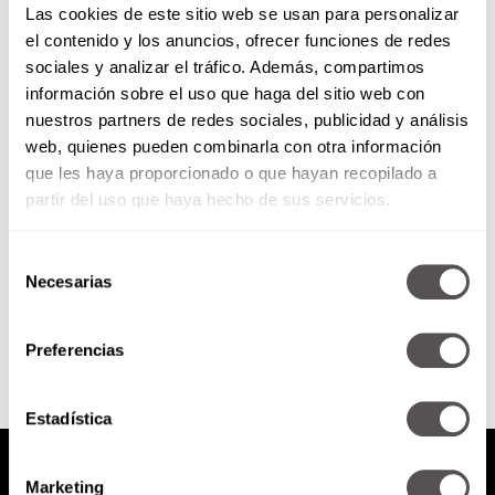
Las cookies de este sitio web se usan para personalizar
el contenido y los anuncios, ofrecer funciones de redes
sociales y analizar el tráfico. Además, compartimos
¿Por qué nos equivocamos
información sobre el uso que haga del sitio web con
tanto en el amor?
nuestros partners de redes sociales, publicidad y análisis
web, quienes pueden combinarla con otra información
Para los que sienten que siempre
tropiezan con la misma piedra,
que les haya proporcionado o que hayan recopilado a
les vamos a decir por qué
partir del uso que haya hecho de sus servicios.
elegimos mal una...
Selección
Necesarias
de
SEGUIR LEYENDO
consentimiento
Preferencias
Estadística
Marketing