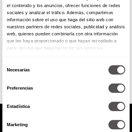
el contenido y los anuncios, ofrecer funciones de redes
¿Cómo encontrar significado en
sociales y analizar el tráfico. Además, compartimos
la desesperación?
información sobre el uso que haga del sitio web con
nuestros partners de redes sociales, publicidad y análisis
Si están viviendo un momento de
web, quienes pueden combinarla con otra información
desesperación porque perdieron
que les haya proporcionado o que hayan recopilado a
la chamba, tronaron su relación,
etc; les decimos cómo podemos
partir del uso que haya hecho de sus servicios.
encontrar...
Selección
SEGUIR LEYENDO
Necesarias
de
consentimiento
Preferencias
Estadística
Marketing