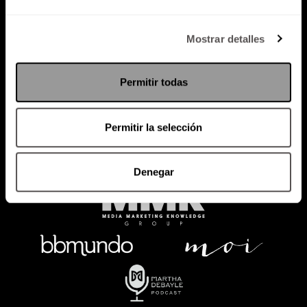
Política de Privacidad
Mostrar detalles
PODCAST
RADIO
MARTHA
EVENTOS
Permitir todas
PRODUCTOS
SACA TU ID
RECUPERA ID
Permitir la selección
Denegar