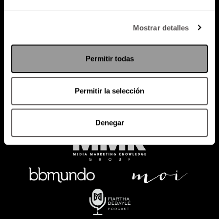
Política de Privacidad
Mostrar detalles
PODCAST
RADIO
MARTHA
EVENTOS
Permitir todas
PRODUCTOS
SACA TU ID
RECUPERA ID
Permitir la selección
Denegar