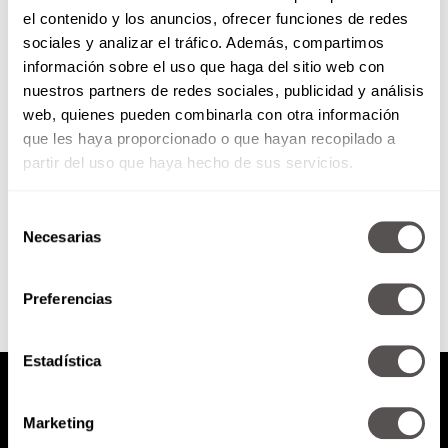
el contenido y los anuncios, ofrecer funciones de redes
Tu boca dice mucho de tu salud
sociales y analizar el tráfico. Además, compartimos
información sobre el uso que haga del sitio web con
nuestros partners de redes sociales, publicidad y análisis
Tú no le dirías a alguien que tiene
web, quienes pueden combinarla con otra información
mal aliento, ¿cierto? Pues si tú
que les haya proporcionado o que hayan recopilado a
eres el apestoso, seguro los
demás...
partir del uso que haya hecho de sus servicios.
Selección
SEGUIR LEYENDO
Necesarias
de
consentimiento
Preferencias
Estadística
Marketing