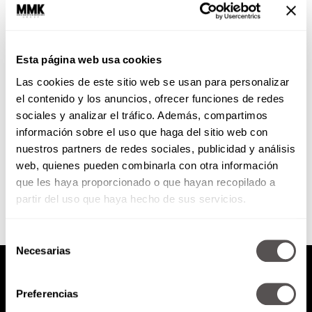
Las reglas de oro de la etiqueta
británica
Esta página web usa cookies
Les decimos por qué son tan
Las cookies de este sitio web se usan para personalizar
importantes, de dónde vienen,
quién dicta estas reglas y cuáles
el contenido y los anuncios, ofrecer funciones de redes
son las más importantes...
sociales y analizar el tráfico. Además, compartimos
información sobre el uso que haga del sitio web con
nuestros partners de redes sociales, publicidad y análisis
SEGUIR LEYENDO
web, quienes pueden combinarla con otra información
que les haya proporcionado o que hayan recopilado a
partir del uso que haya hecho de sus servicios.
Selección
Necesarias
de
consentimiento
Preferencias