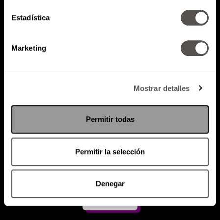
Estadística
Atención al cliente (suscripciones)
Política de Privacidad
Marketing
PODCAST
RADIO
MARTHA
EVENTOS
PRODUCTOS
SACA TU ID
RECUPERA ID
Mostrar detalles
Permitir todas
Permitir la selección
Denegar
Suscríbete