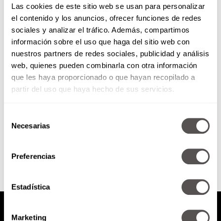
Las cookies de este sitio web se usan para personalizar
el contenido y los anuncios, ofrecer funciones de redes
sociales y analizar el tráfico. Además, compartimos
¿Eres de los que oculta el enojo
información sobre el uso que haga del sitio web con
y luego explota sin parar?
nuestros partners de redes sociales, publicidad y análisis
web, quienes pueden combinarla con otra información
Para los que se la viven siendo
tolerantes y aguantando todo,
que les haya proporcionado o que hayan recopilado a
cuidado, porque un día, sin
partir del uso que haya hecho de sus servicios.
previo aviso, pueden explotar...
Selección
Necesarias
de
SEGUIR LEYENDO
consentimiento
Preferencias
Estadística
Marketing