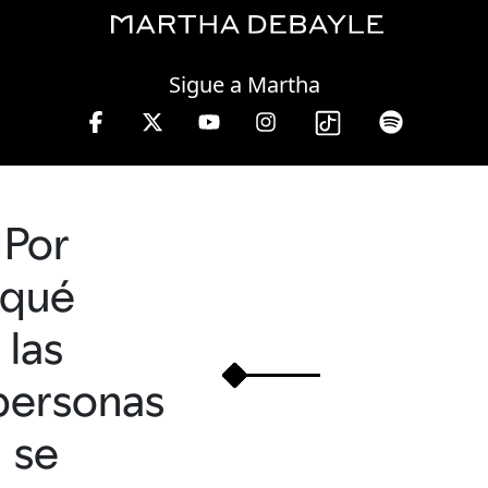
Sunday, 09 August, 2026
Sigue a Martha
a viernes de 10 a 13 hrs.
Por
qué
las
personas
se