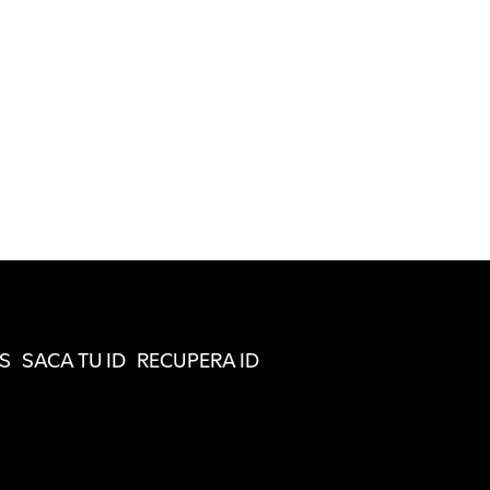
S
SACA TU ID
RECUPERA ID