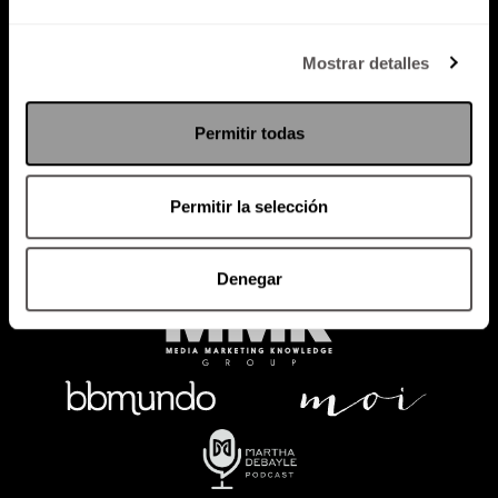
Política de Privacidad
Mostrar detalles
PODCAST
RADIO
MARTHA
EVENTOS
Permitir todas
PRODUCTOS
SACA TU ID
RECUPERA ID
Permitir la selección
Denegar