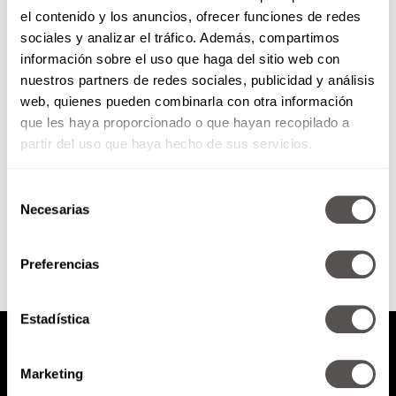
el contenido y los anuncios, ofrecer funciones de redes
Las 3 causas de muerte para tu
sociales y analizar el tráfico. Además, compartimos
negocio
información sobre el uso que haga del sitio web con
nuestros partners de redes sociales, publicidad y análisis
Para todos nuestros
web, quienes pueden combinarla con otra información
cuentahabientes
que les haya proporcionado o que hayan recopilado a
emprendedores, les decimos
cuáles son las 3 cosas que están
partir del uso que haya hecho de sus servicios.
matando su negocio y cuál es...
Selección
SEGUIR LEYENDO
Necesarias
de
consentimiento
Preferencias
Estadística
Marketing