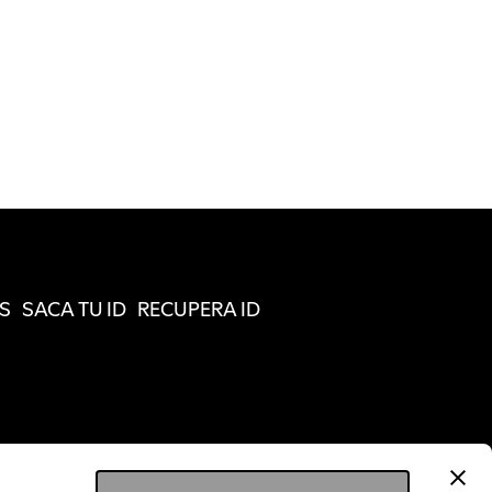
S
SACA TU ID
RECUPERA ID