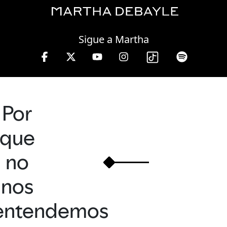
Friday, 07 August, 2026
Sigue a Martha
Debayle en W, lunes a viernes de 10 a 13 hrs.
Por
que
no
nos
entendemos