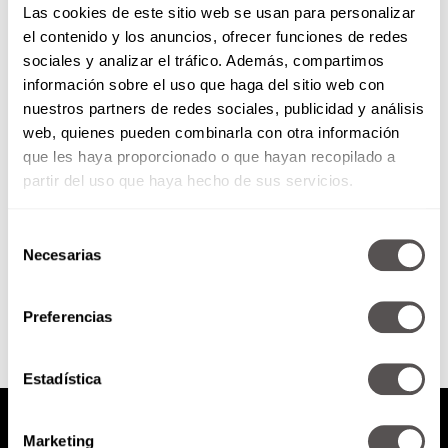
Las cookies de este sitio web se usan para personalizar
el contenido y los anuncios, ofrecer funciones de redes
sociales y analizar el tráfico. Además, compartimos
Lo que no sabías de Ana Frank
información sobre el uso que haga del sitio web con
nuestros partners de redes sociales, publicidad y análisis
web, quienes pueden combinarla con otra información
Les decimos TODO sobre ella,
pero de su familia, pero de su
que les haya proporcionado o que hayan recopilado a
infancia, pero de la guerra y
partir del uso que haya hecho de sus servicios.
también hablaremos...
Selección
Necesarias
de
SEGUIR LEYENDO
consentimiento
Preferencias
Estadística
Marketing