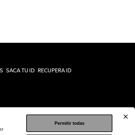
S
SACA TU ID
RECUPERA ID
Permitir todas
er