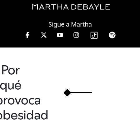
Thursday, 06 August, 2026
Sigue a Martha
 13 hrs.
Por
qué
provoca
obesidad