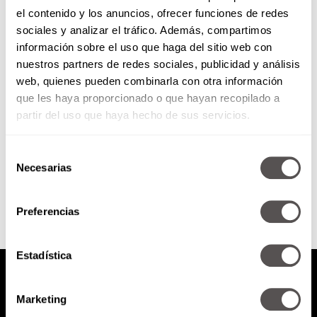
el contenido y los anuncios, ofrecer funciones de redes
Guía para ser verde
sociales y analizar el tráfico. Además, compartimos
información sobre el uso que haga del sitio web con
nuestros partners de redes sociales, publicidad y análisis
En el
web, quienes pueden combinarla con otra información
#DíaMundialDelMedioAmbiente
que les haya proporcionado o que hayan recopilado a
te damos razones y
recomendaciones del vigilante de
partir del uso que haya hecho de sus servicios.
la diversidad biológica de México:
José Sarukhán Kermez. Por...
Selección
SEGUIR LEYENDO
Necesarias
de
consentimiento
Preferencias
Estadística
Marketing