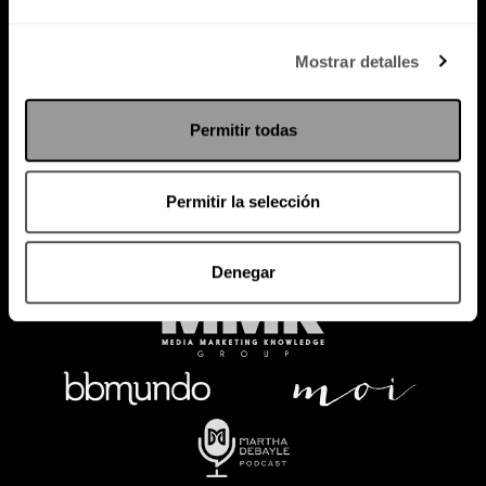
Política de Privacidad
Mostrar detalles
PODCAST
RADIO
MARTHA
EVENTOS
Permitir todas
PRODUCTOS
SACA TU ID
RECUPERA ID
Permitir la selección
Denegar