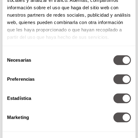
sociales y analizar el tráfico. Además, compartimos
información sobre el uso que haga del sitio web con
nuestros partners de redes sociales, publicidad y análisis
web, quienes pueden combinarla con otra información
que les haya proporcionado o que hayan recopilado a
partir del uso que haya hecho de sus servicios.
Martes 22 de julio de 2014
Selección
Necesarias
de
Tipos de líderes Postura y
consentimiento
huesos, mitos y realidades Focos
Preferencias
rojos que deben alertarte en un
hombre
Estadística
SEGUIR LEYENDO
Marketing