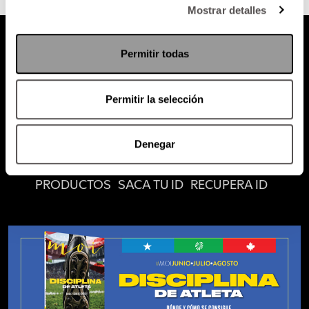
Mostrar detalles
Permitir todas
Permitir la selección
Atención al cliente (suscripciones)
Política de Privacidad
Denegar
PODCAST
RADIO
MARTHA
EVENTOS
PRODUCTOS
SACA TU ID
RECUPERA ID