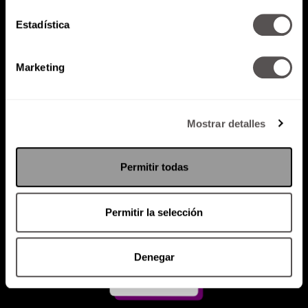
Estadística
Atención al cliente (suscripciones)
Política de Privacidad
Marketing
PODCAST
RADIO
MARTHA
EVENTOS
PRODUCTOS
SACA TU ID
RECUPERA ID
Mostrar detalles
Permitir todas
Permitir la selección
Denegar
Suscríbete