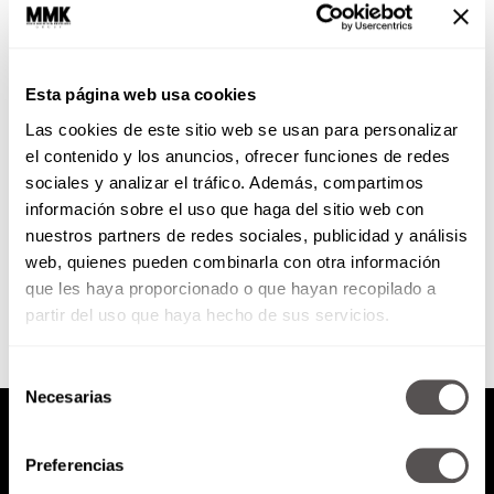
Los 7 pasos de la venta
Esta página web usa cookies
¿Sabían que las ventas son la
Las cookies de este sitio web se usan para personalizar
profesión más antigua del
mundo? ¿Ustedes qué tan
el contenido y los anuncios, ofrecer funciones de redes
buenos vendedores son?
sociales y analizar el tráfico. Además, compartimos
información sobre el uso que haga del sitio web con
nuestros partners de redes sociales, publicidad y análisis
SEGUIR LEYENDO
web, quienes pueden combinarla con otra información
que les haya proporcionado o que hayan recopilado a
partir del uso que haya hecho de sus servicios.
Selección
Necesarias
de
consentimiento
Preferencias