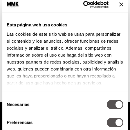
La vaca que ríe
Esta página web usa cookies
Snacks prácticos, nutritivos y
Las cookies de este sitio web se usan para personalizar
deliciosos que ustedes y sus críos
van a amar. Chéquenlos.
el contenido y los anuncios, ofrecer funciones de redes
sociales y analizar el tráfico. Además, compartimos
información sobre el uso que haga del sitio web con
nuestros partners de redes sociales, publicidad y análisis
SEGUIR LEYENDO
web, quienes pueden combinarla con otra información
que les haya proporcionado o que hayan recopilado a
partir del uso que haya hecho de sus servicios.
Selección
Necesarias
de
consentimiento
Preferencias