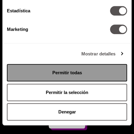
Estadística
Atención al cliente (suscripciones)
Política de Privacidad
Marketing
PODCAST
RADIO
MARTHA
EVENTOS
PRODUCTOS
SACA TU ID
RECUPERA ID
Mostrar detalles
Permitir todas
Permitir la selección
Denegar
Suscríbete